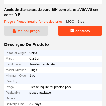
Anéis de diamantes de ouro 18K com clareza VS/VVS em
cores D-F
Preço：Please inquire for precise price
MOQ：1 pc
Melhor preço
contacto
Descrição De Produto
Place of Origin
China
Marca
Car tier
Certificação
Jewelry Certificate
Model Number
Rings
Minimum Order
1 pc
Quantity
Preço
Please inquire for precise price
Packaging
plastic package
Details
Delivery Time
3-7 days