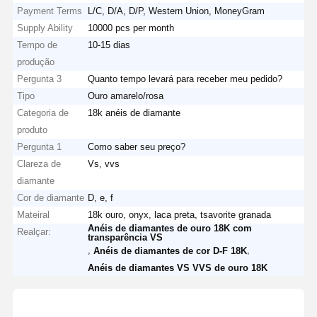
Payment Terms
L/C, D/A, D/P, Western Union, MoneyGram
Supply Ability
10000 pcs per month
Tempo de
10-15 dias
produção
Pergunta 3
Quanto tempo levará para receber meu pedido?
Tipo
Ouro amarelo/rosa
Categoria de
18k anéis de diamante
produto
Pergunta 1
Como saber seu preço?
Clareza de
Vs, vvs
diamante
Cor de diamante
D, e, f
Mateiral
18k ouro, onyx, laca preta, tsavorite granada
Anéis de diamantes de ouro 18K com
Realçar:
transparência VS
,
,
Anéis de diamantes de cor D-F 18K
Anéis de diamantes VS VVS de ouro 18K