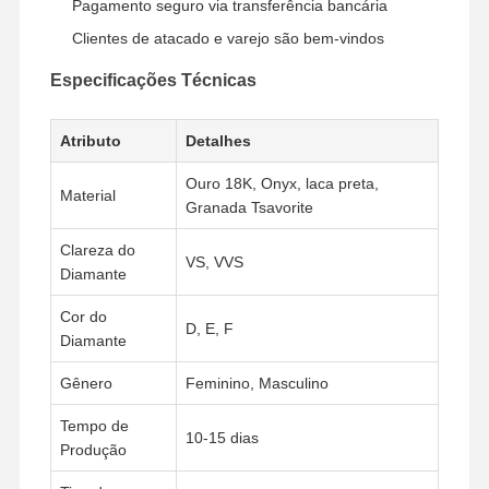
Pagamento seguro via transferência bancária
Clientes de atacado e varejo são bem-vindos
Especificações Técnicas
Atributo
Detalhes
Ouro 18K, Onyx, laca preta,
Material
Granada Tsavorite
Clareza do
VS, VVS
Diamante
Cor do
D, E, F
Diamante
Gênero
Feminino, Masculino
Para Casa
Produtos
Vídeos
Sobre Nós
Tempo de
10-15 dias
Produção