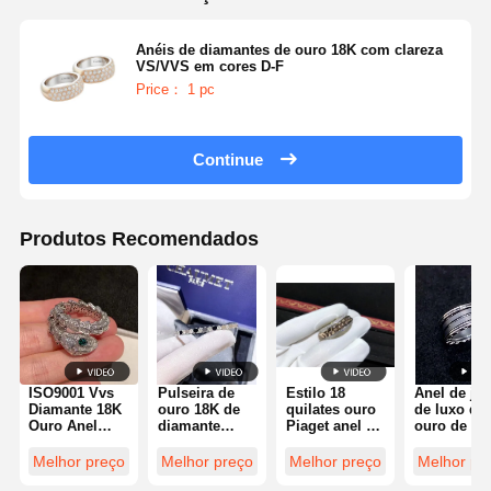
Anéis de diamantes de ouro 18K com clareza
VS/VVS em cores D-F
Price： 1 pc
Continue
Produtos Recomendados
ISO9001 Vvs
Pulseira de
Estilo 18
Anel de jói
Diamante 18K
ouro 18K de
quilates ouro
de luxo de
Ouro Anel
diamante
Piaget anel de
ouro de 18
Diamante
altamente
diamante para
quilates c
Joias de luxo
polida - jóias
casamento /
dois laços 
Melhor preço
Melhor preço
Melhor preço
Melhor pr
personalizadas
noivado a
ouro branc