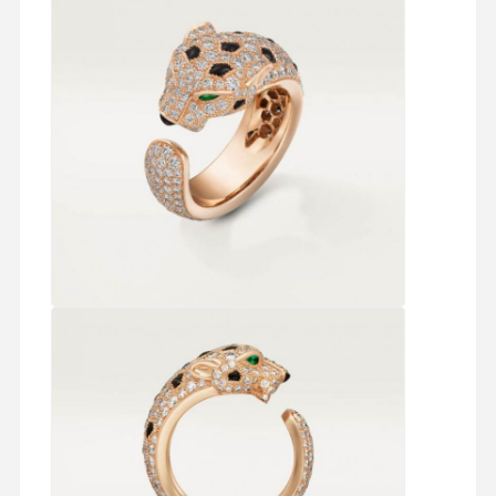
Brincos de ouro de 18 quilates
Broche de ouro 18K
Conjunto de jóias 18K
14K Diamond Bangle
Anel de ouro de 14 quilates
14CT Pulseira de ouro
Colar de ouro 14K
Joias de platina personalizadas