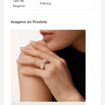
Tipo de
Fábrica
Negócio
Visita À
Controle De
Contacte-
Notícias
Fábrica
Qualidade
Nos
Imagens do Produto
Casos
Blogue
Solicite Um
Orçamento
Anéis de diamantes de 18K
Pulseira de ouro 18KT
Colar de pendente de 18K
Pulseiras de ouro de 18K
Pulseira de relógio de diamante