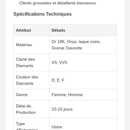
Clients grossistes et détaillants bienvenus
Spécifications Techniques
Attribut
Détails
Or 18K, Onyx, laque noire,
Matériau
Grenat Tsavorite
Clarté des
VS, VVS
Diamants
Couleur des
D, E, F
Diamants
Genre
Femme, Homme
Délai de
10-15 jours
Production
À La Maison
Produits
Vidéos
À Propos De
Nous
Type
Usine
d'Entreprise