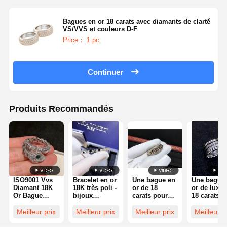
Bagues en or 18 carats avec diamants de clarté
VS/VVS et couleurs D-F
Price： 1 pc
Continuer
Produits Recommandés
ISO9001 Vvs
Bracelet en or
Une bague en
Une bague
Diamant 18K
18K très poli -
or de 18
or de luxe 
Or Bague
bijoux
carats pour
18 carats a
Diamant
personnalisés
mariage /
deux boucl
bijoux de luxe
de qualité
fiançailles.
en or blanc
Meilleur prix
Meilleur prix
Meilleur prix
Meilleur p
18 carats et
une spirale