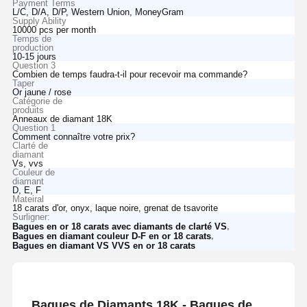
Payment Terms
L/C, D/A, D/P, Western Union, MoneyGram
Supply Ability
10000 pcs per month
Temps de
production
10-15 jours
Question 3
Combien de temps faudra-t-il pour recevoir ma commande?
Taper
Or jaune / rose
Catégorie de
produits
Anneaux de diamant 18K
Question 1
Comment connaître votre prix?
Clarté de
diamant
Vs, vvs
Couleur de
diamant
D, E, F
Mateiral
18 carats d'or, onyx, laque noire, grenat de tsavorite
Surligner:
,
Bagues en or 18 carats avec diamants de clarté VS
,
Bagues en diamant couleur D-F en or 18 carats
Bagues en diamant VS VVS en or 18 carats
Bagues de Diamants 18K - Bagues de