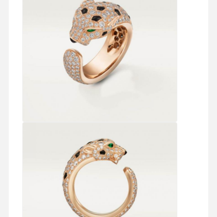
Des boucles d'oreilles en or de 18 carats
Broche en or de 18 carats
Un ensemble de bijoux de 18K
Un bracelet en diamant de 14K
Une bague en or de 14 carats
Bracelet en or 14CT
Collier plaqué en or 14K
bijoux en platine sur mesure