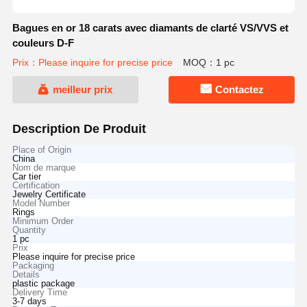
Bagues en or 18 carats avec diamants de clarté VS/VVS et
couleurs D-F
Prix：Please inquire for precise price
MOQ：1 pc
meilleur prix
Contactez
Description De Produit
Place of Origin
China
Nom de marque
Car tier
Certification
Jewelry Certificate
Model Number
Rings
Minimum Order
Quantity
1 pc
Prix
Please inquire for precise price
Packaging
Details
plastic package
Delivery Time
3-7 days